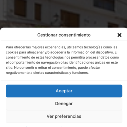
Gestionar consentimiento
Hostal
Para ofrecer las mejores experiencias, utilizamos tecnologías como las
La Herradura
cookies para almacenar y/o acceder a la información del dispositivo. El
consentimiento de estas tecnologías nos permitirá procesar datos como
el comportamiento de navegación o las identificaciones únicas en este
Bienvenidos a La Herradura, tu hogar lejos de casa,
sitio. No consentir o retirar el consentimiento, puede afectar
negativamente a ciertas características y funciones.
donde la comodidad y la calidez se encuentran en
el corazón de tus expectativas.
Aceptar
Denegar
Ver preferencias